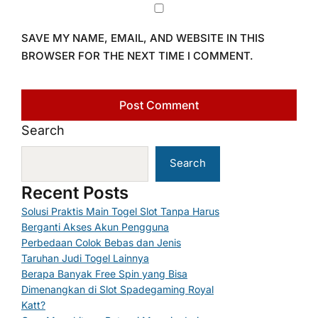
SAVE MY NAME, EMAIL, AND WEBSITE IN THIS
BROWSER FOR THE NEXT TIME I COMMENT.
Search
Search
Recent Posts
Solusi Praktis Main Togel Slot Tanpa Harus
Berganti Akses Akun Pengguna
Perbedaan Colok Bebas dan Jenis
Taruhan Judi Togel Lainnya
Berapa Banyak Free Spin yang Bisa
Dimenangkan di Slot Spadegaming Royal
Katt?