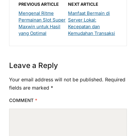
PREVIOUS ARTICLE
NEXT ARTICLE
Mengenal Ritme
Manfaat Bermain di
Permainan Slot Super
Server Lokal:
Maxwin untuk Hasil
Kecepatan dan
yang Optimal
Kemudahan Transaksi
Leave a Reply
Your email address will not be published.
Required
fields are marked
*
COMMENT
*