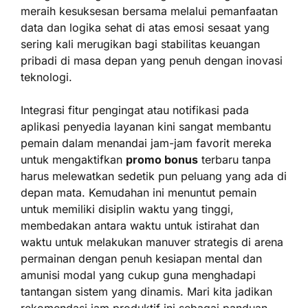
meraih kesuksesan bersama melalui pemanfaatan
data dan logika sehat di atas emosi sesaat yang
sering kali merugikan bagi stabilitas keuangan
pribadi di masa depan yang penuh dengan inovasi
teknologi.
Integrasi fitur pengingat atau notifikasi pada
aplikasi penyedia layanan kini sangat membantu
pemain dalam menandai jam-jam favorit mereka
untuk mengaktifkan
promo bonus
terbaru tanpa
harus melewatkan sedetik pun peluang yang ada di
depan mata. Kemudahan ini menuntut pemain
untuk memiliki disiplin waktu yang tinggi,
membedakan antara waktu untuk istirahat dan
waktu untuk melakukan manuver strategis di arena
permainan dengan penuh kesiapan mental dan
amunisi modal yang cukup guna menghadapi
tantangan sistem yang dinamis. Mari kita jadikan