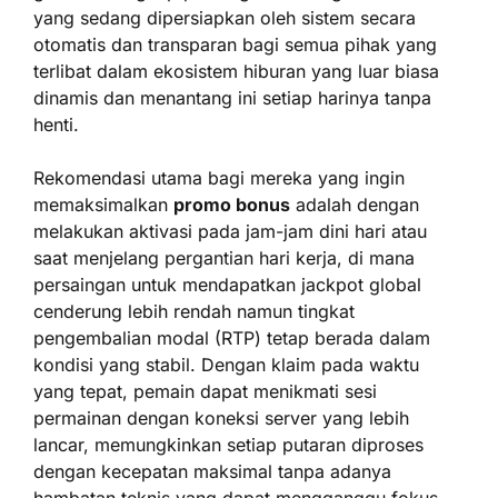
yang sedang dipersiapkan oleh sistem secara
otomatis dan transparan bagi semua pihak yang
terlibat dalam ekosistem hiburan yang luar biasa
dinamis dan menantang ini setiap harinya tanpa
henti.
Rekomendasi utama bagi mereka yang ingin
memaksimalkan
promo bonus
adalah dengan
melakukan aktivasi pada jam-jam dini hari atau
saat menjelang pergantian hari kerja, di mana
persaingan untuk mendapatkan jackpot global
cenderung lebih rendah namun tingkat
pengembalian modal (RTP) tetap berada dalam
kondisi yang stabil. Dengan klaim pada waktu
yang tepat, pemain dapat menikmati sesi
permainan dengan koneksi server yang lebih
lancar, memungkinkan setiap putaran diproses
dengan kecepatan maksimal tanpa adanya