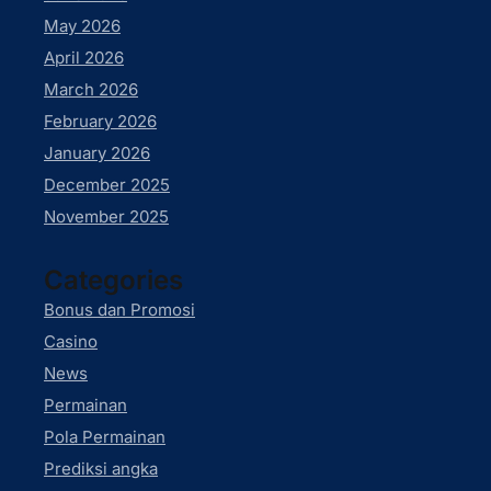
May 2026
April 2026
March 2026
February 2026
January 2026
December 2025
November 2025
Categories
Bonus dan Promosi
Casino
News
Permainan
Pola Permainan
Prediksi angka