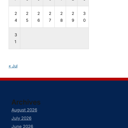
2
2
2
2
2
2
3
4
5
6
7
8
9
0
3
1
« Jul
Archives
August 2026
July 2026
June 2026