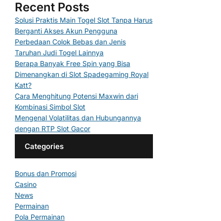
Recent Posts
Solusi Praktis Main Togel Slot Tanpa Harus
Berganti Akses Akun Pengguna
Perbedaan Colok Bebas dan Jenis
Taruhan Judi Togel Lainnya
Berapa Banyak Free Spin yang Bisa
Dimenangkan di Slot Spadegaming Royal
Katt?
Cara Menghitung Potensi Maxwin dari
Kombinasi Simbol Slot
Mengenal Volatilitas dan Hubungannya
dengan RTP Slot Gacor
Categories
Bonus dan Promosi
Casino
News
Permainan
Pola Permainan