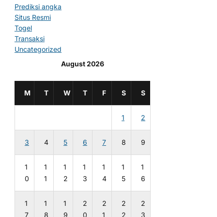
Prediksi angka
Situs Resmi
Togel
Transaksi
Uncategorized
August 2026
M
T
W
T
F
S
S
1
2
3
4
5
6
7
8
9
1
1
1
1
1
1
1
0
1
2
3
4
5
6
1
1
1
2
2
2
2
7
8
9
0
1
2
3