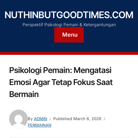
NUTHINBUTGOODTIMES.COM
Perspektif Psikologi Pemain & Ketergantungan
Menu
Psikologi Pemain: Mengatasi
Emosi Agar Tetap Fokus Saat
Bermain
By
ADMIN
Published
March 6, 2026
PERMAINAN