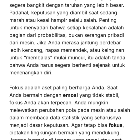
segera bangkit dengan taruhan yang lebih besar.
Padahal, keputusan yang diambil saat sedang
marah atau kesal hampir selalu salah. Penting
untuk menyadari bahwa setiap kekalahan adalah
bagian dari probabilitas, bukan serangan pribadi
dari mesin. Jika Anda merasa jantung berdebar
lebih kencang, napas memendek, atau keinginan
untuk “membalas” mulai muncul, itu adalah tanda
bahwa Anda harus segera berhenti sejenak untuk
menenangkan diri.
Fokus adalah aset paling berharga Anda. Saat
Anda bermain dengan
emosi
yang tidak stabil,
fokus Anda akan terpecah. Anda mungkin
melewatkan perubahan pola pada mesin atau salah
dalam membaca data statistik yang seharusnya
menjadi dasar keputusan. Agar tetap bisa
fokus
,
ciptakan lingkungan bermain yang mendukung.