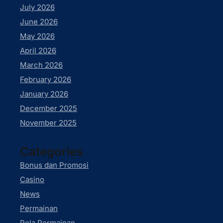
July 2026
June 2026
May 2026
April 2026
March 2026
February 2026
January 2026
December 2025
November 2025
Categories
Bonus dan Promosi
Casino
News
Permainan
Pola Permainan