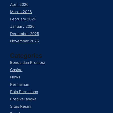
April 2026
March 2026
February 2026
January 2026
December 2025
November 2025
Categories
Bonus dan Promosi
Casino
News
Permainan
Pola Permainan
Prediksi angka
Situs Resmi