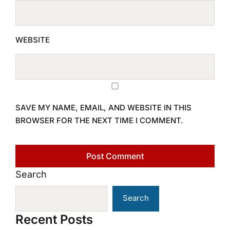
WEBSITE
SAVE MY NAME, EMAIL, AND WEBSITE IN THIS
BROWSER FOR THE NEXT TIME I COMMENT.
Search
Search
Recent Posts