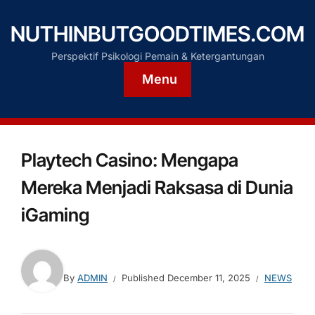
NUTHINBUTGOODTIMES.COM
Perspektif Psikologi Pemain & Ketergantungan
Menu
Playtech Casino: Mengapa
Mereka Menjadi Raksasa di Dunia
iGaming
By
ADMIN
Published
December 11, 2025
NEWS