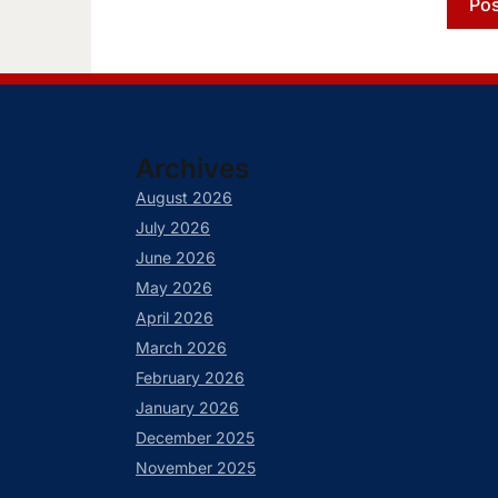
Archives
August 2026
July 2026
June 2026
May 2026
April 2026
March 2026
February 2026
January 2026
December 2025
November 2025