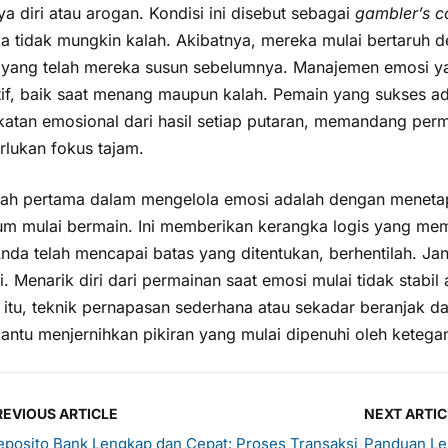
a diri atau arogan. Kondisi ini disebut sebagai
gambler’s c
a tidak mungkin kalah. Akibatnya, mereka mulai bertaruh 
 yang telah mereka susun sebelumnya. Manajemen emosi ya
tif, baik saat menang maupun kalah. Pemain yang sukses
ikatan emosional dari hasil setiap putaran, memandang perm
lukan fokus tajam.
ah pertama dalam mengelola emosi adalah dengan menetap
um mulai bermain. Ini memberikan kerangka logis yang mem
Anda telah mencapai batas yang ditentukan, berhentilah. J
ri. Menarik diri dari permainan saat emosi mulai tidak stab
n itu, teknik pernapasan sederhana atau sekadar beranjak da
ntu menjernihkan pikiran yang mulai dipenuhi oleh ketega
REVIOUS ARTICLE
NEXT ARTIC
eposito Bank Lengkap dan Cepat: Proses Transaksi
Panduan Le