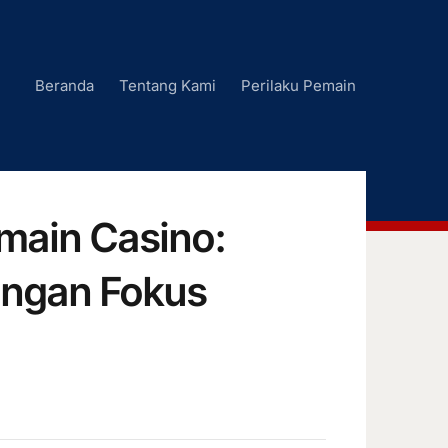
Beranda
Tentang Kami
Perilaku Pemain
main Casino:
angan Fokus