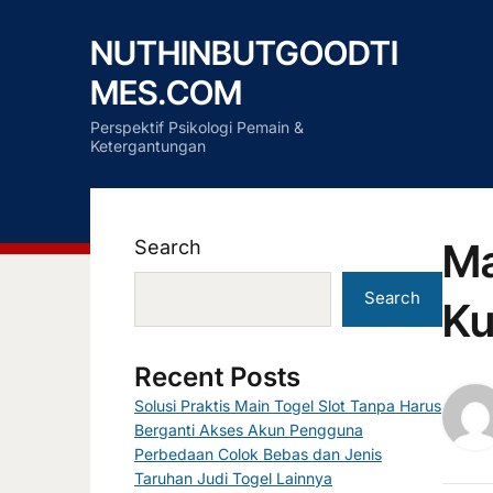
NUTHINBUTGOODTI
MES.COM
Perspektif Psikologi Pemain &
Ketergantungan
Ma
Search
Search
Ku
Recent Posts
Solusi Praktis Main Togel Slot Tanpa Harus
Berganti Akses Akun Pengguna
Perbedaan Colok Bebas dan Jenis
Taruhan Judi Togel Lainnya