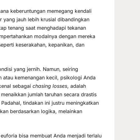
i mana keberuntungan memegang kendali
yang jauh lebih krusial dibandingkan
tap tenang saat menghadapi tekanan
mpertahankan modalnya dengan mereka
eperti keserakahan, kepanikan, dan
disi yang jernih. Namun, seiring
n atau kemenangan kecil, psikologi Anda
ikenal sebagai
chasing losses
, adalah
menaikkan jumlah taruhan secara drastis
adahal, tindakan ini justru meningkatkan
ukan berdasarkan logika, melainkan
euforia bisa membuat Anda menjadi terlalu