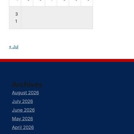
3
1
« Jul
Archives
August 2026
July 2026
June 2026
May 2026
April 2026