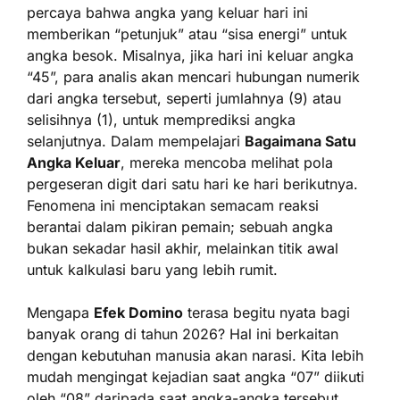
percaya bahwa angka yang keluar hari ini
memberikan “petunjuk” atau “sisa energi” untuk
angka besok. Misalnya, jika hari ini keluar angka
“45”, para analis akan mencari hubungan numerik
dari angka tersebut, seperti jumlahnya (9) atau
selisihnya (1), untuk memprediksi angka
selanjutnya. Dalam mempelajari
Bagaimana Satu
Angka Keluar
, mereka mencoba melihat pola
pergeseran digit dari satu hari ke hari berikutnya.
Fenomena ini menciptakan semacam reaksi
berantai dalam pikiran pemain; sebuah angka
bukan sekadar hasil akhir, melainkan titik awal
untuk kalkulasi baru yang lebih rumit.
Mengapa
Efek Domino
terasa begitu nyata bagi
banyak orang di tahun 2026? Hal ini berkaitan
dengan kebutuhan manusia akan narasi. Kita lebih
mudah mengingat kejadian saat angka “07” diikuti
oleh “08” daripada saat angka-angka tersebut