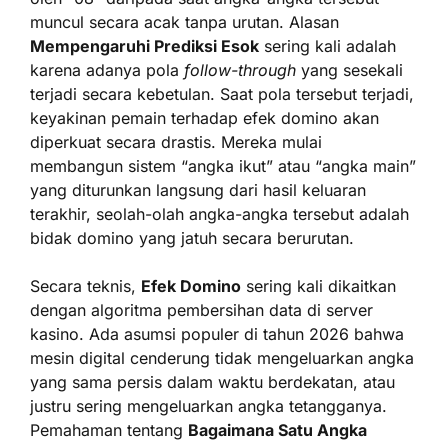
muncul secara acak tanpa urutan. Alasan
Mempengaruhi Prediksi Esok
sering kali adalah
karena adanya pola
follow-through
yang sesekali
terjadi secara kebetulan. Saat pola tersebut terjadi,
keyakinan pemain terhadap efek domino akan
diperkuat secara drastis. Mereka mulai
membangun sistem “angka ikut” atau “angka main”
yang diturunkan langsung dari hasil keluaran
terakhir, seolah-olah angka-angka tersebut adalah
bidak domino yang jatuh secara berurutan.
Secara teknis,
Efek Domino
sering kali dikaitkan
dengan algoritma pembersihan data di server
kasino. Ada asumsi populer di tahun 2026 bahwa
mesin digital cenderung tidak mengeluarkan angka
yang sama persis dalam waktu berdekatan, atau
justru sering mengeluarkan angka tetangganya.
Pemahaman tentang
Bagaimana Satu Angka