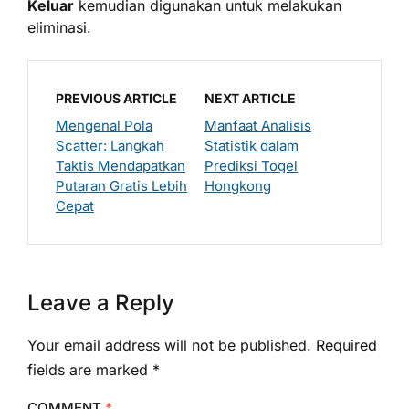
Keluar
kemudian digunakan untuk melakukan
eliminasi.
PREVIOUS ARTICLE
NEXT ARTICLE
Mengenal Pola
Manfaat Analisis
Scatter: Langkah
Statistik dalam
Taktis Mendapatkan
Prediksi Togel
Putaran Gratis Lebih
Hongkong
Cepat
Leave a Reply
Your email address will not be published.
Required
fields are marked
*
COMMENT
*