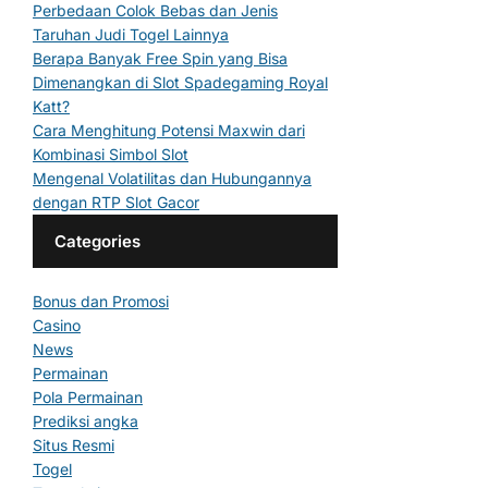
Perbedaan Colok Bebas dan Jenis
Taruhan Judi Togel Lainnya
Berapa Banyak Free Spin yang Bisa
Dimenangkan di Slot Spadegaming Royal
Katt?
Cara Menghitung Potensi Maxwin dari
Kombinasi Simbol Slot
Mengenal Volatilitas dan Hubungannya
dengan RTP Slot Gacor
Categories
Bonus dan Promosi
Casino
News
Permainan
Pola Permainan
Prediksi angka
Situs Resmi
Togel