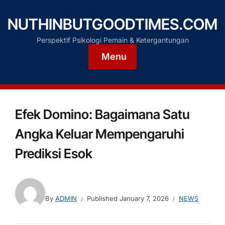
NUTHINBUTGOODTIMES.COM
Perspektif Psikologi Pemain & Ketergantungan
Menu
Efek Domino: Bagaimana Satu
Angka Keluar Mempengaruhi
Prediksi Esok
By
ADMIN
Published
January 7, 2026
NEWS