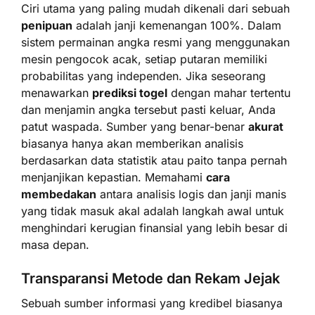
Ciri utama yang paling mudah dikenali dari sebuah
penipuan
adalah janji kemenangan 100%. Dalam
sistem permainan angka resmi yang menggunakan
mesin pengocok acak, setiap putaran memiliki
probabilitas yang independen. Jika seseorang
menawarkan
prediksi togel
dengan mahar tertentu
dan menjamin angka tersebut pasti keluar, Anda
patut waspada. Sumber yang benar-benar
akurat
biasanya hanya akan memberikan analisis
berdasarkan data statistik atau paito tanpa pernah
menjanjikan kepastian. Memahami
cara
membedakan
antara analisis logis dan janji manis
yang tidak masuk akal adalah langkah awal untuk
menghindari kerugian finansial yang lebih besar di
masa depan.
Transparansi Metode dan Rekam Jejak
Sebuah sumber informasi yang kredibel biasanya