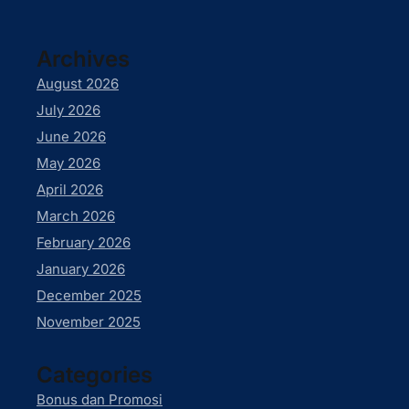
Archives
August 2026
July 2026
June 2026
May 2026
April 2026
March 2026
February 2026
January 2026
December 2025
November 2025
Categories
Bonus dan Promosi