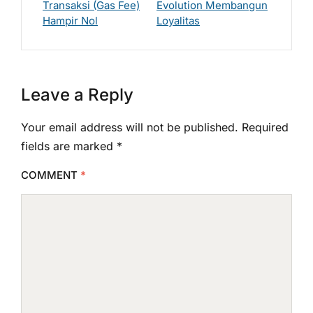
Transaksi (Gas Fee)
Evolution Membangun
Hampir Nol
Loyalitas
Leave a Reply
Your email address will not be published.
Required
fields are marked
*
COMMENT
*