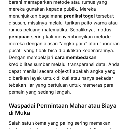
berani memaparkan metode atau rumus yang
mereka gunakan kepada publik. Mereka
menunjukkan bagaimana
prediksi togel
tersebut
disusun, misalnya melalui tarikan paito warna atau
rumus peluang matematika. Sebaliknya, modus
penipuan
sering kali menyembunyikan metode
mereka dengan alasan “angka gaib” atau “bocoran
pusat” yang tidak bisa dibuktikan kebenarannya.
Dengan mempelajari
cara membedakan
kredibilitas sumber melalui transparansi data, Anda
dapat menilai secara objektif apakah angka yang
diberikan layak untuk diikuti atau hanya sekadar
tebakan liar yang bertujuan untuk memeras para
pemain yang sedang lengah.
Waspadai Permintaan Mahar atau Biaya
di Muka
Salah satu skema yang paling sering memakan