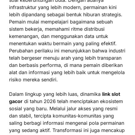
soal keberuntungan buta. Dengan adanya
infrastruktur yang lebih modern, permainan kini
lebih dipandang sebagai bentuk hiburan strategis.
Pemain mulai mempelajari bagaimana sebuah
sistem bekerja, memahami ritme distribusi
kemenangan, dan menggunakan data untuk
menentukan waktu bermain yang paling efektif.
Perubahan perilaku ini menunjukkan bahwa industri
telah bergeser menuju arah yang lebih transparan
dan berbasis performa, di mana pemain diberikan
alat dan informasi yang lebih baik untuk mengelola
risiko mereka sendiri.
Dalam lingkup yang lebih luas, dinamika
link slot
gacor
di tahun 2026 telah menciptakan ekosistem
sosial yang baru. Melalui jalur akses yang resmi
dan stabil, tercipta komunitas-komunitas yang
saling berbagi informasi mengenai pola permainan
yang sedang aktif. Transformasi ini juga mencakup