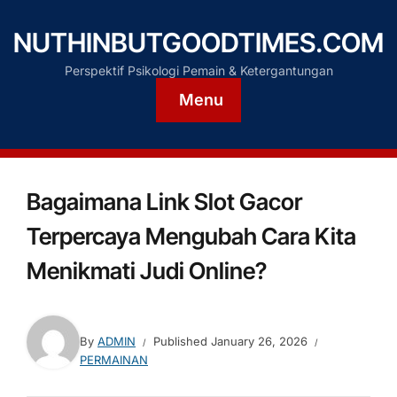
NUTHINBUTGOODTIMES.COM
Perspektif Psikologi Pemain & Ketergantungan
Menu
Bagaimana Link Slot Gacor
Terpercaya Mengubah Cara Kita
Menikmati Judi Online?
By
ADMIN
Published
January 26, 2026
PERMAINAN