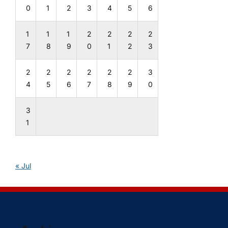
0
1
2
3
4
5
6
1
1
1
2
2
2
2
7
8
9
0
1
2
3
2
2
2
2
2
2
3
4
5
6
7
8
9
0
3
1
« Jul