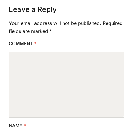
Leave a Reply
Your email address will not be published.
Required
fields are marked
*
COMMENT
*
NAME
*