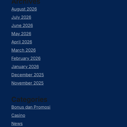
Archives
August 2026
July 2026
June 2026
May 2026
April 2026
March 2026
February 2026
January 2026
December 2025
November 2025
Categories
Bonus dan Promosi
Casino
News