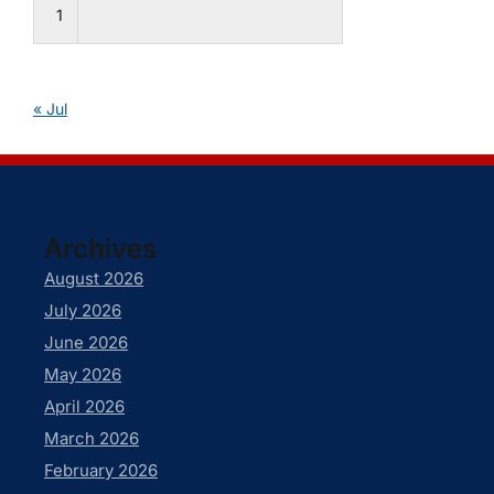
1
« Jul
Archives
August 2026
July 2026
June 2026
May 2026
April 2026
March 2026
February 2026