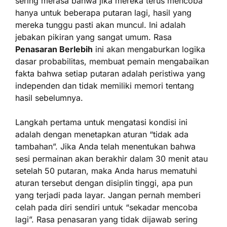
sering merasa bahwa jika mereka terus mencoba
hanya untuk beberapa putaran lagi, hasil yang
mereka tunggu pasti akan muncul. Ini adalah
jebakan pikiran yang sangat umum. Rasa
Penasaran Berlebih
ini akan mengaburkan logika
dasar probabilitas, membuat pemain mengabaikan
fakta bahwa setiap putaran adalah peristiwa yang
independen dan tidak memiliki memori tentang
hasil sebelumnya.
Langkah pertama untuk mengatasi kondisi ini
adalah dengan menetapkan aturan “tidak ada
tambahan”. Jika Anda telah menentukan bahwa
sesi permainan akan berakhir dalam 30 menit atau
setelah 50 putaran, maka Anda harus mematuhi
aturan tersebut dengan disiplin tinggi, apa pun
yang terjadi pada layar. Jangan pernah memberi
celah pada diri sendiri untuk “sekadar mencoba
lagi”. Rasa penasaran yang tidak dijawab sering