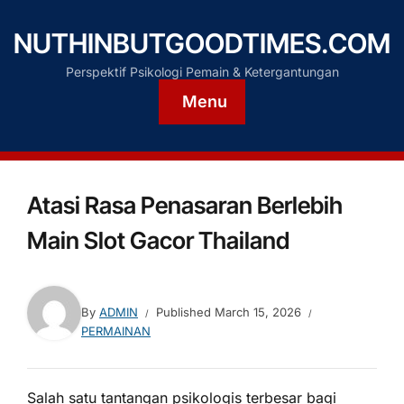
NUTHINBUTGOODTIMES.COM
Perspektif Psikologi Pemain & Ketergantungan
Menu
Atasi Rasa Penasaran Berlebih
Main Slot Gacor Thailand
By
ADMIN
Published
March 15, 2026
PERMAINAN
Salah satu tantangan psikologis terbesar bagi