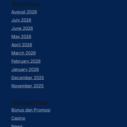
Archives
August 2026
July 2026
June 2026
May 2026
April 2026
March 2026
February 2026
January 2026
December 2025
November 2025
Categories
Bonus dan Promosi
Casino
News