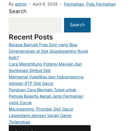
By
admin
April 9, 2026
Permainan
,
Pola Permainan
Search
Search
Recent Posts
Berapa Banyak Free Spin yang Bisa
Dimenangkan di Slot Spadegaming Royal
Katt?
Cara Menghitung Potensi Maxwin dari
Kombinasi Simbol Slot
Mengenal Volatilitas dan Hubungannya
dengan RTP Slot Gacor
Panduan Cara Bermain Togel untuk
Pemula Beserta Kenali Jenis Permainan
yang Cocok
Microgaming, Provider Slot Gacor
Legendaris dengan Varian Game
Terlengkap